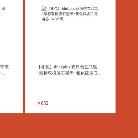
功率笔
【礼包】thinkplus 双肩包玄武黑
+氮
+鼠标双模版石墨黑+氮化镓多口充
电器 140W 黑
852
￥