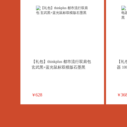
【礼包】thinkplus 都市流行双肩包
【礼包
玄武黑+蓝光鼠标双模版石墨黑
器 1
628
36
￥
￥