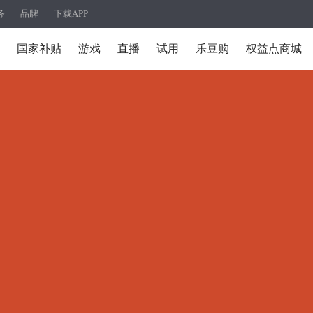
务
品牌
下载APP
国家补贴
游戏
直播
试用
乐豆购
权益点商城