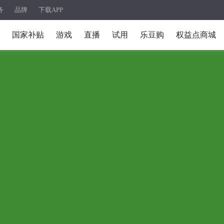
务
品牌
下载APP
国家补贴
游戏
直播
试用
乐豆购
权益点商城