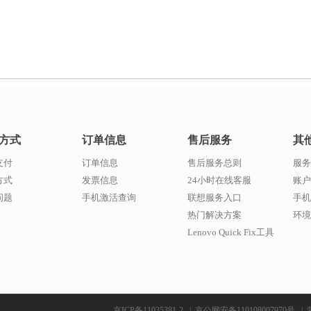
方式
订单信息
售后服务
其
支付
订单信息
售后服务总则
服务
方式
发票信息
24小时在线客服
账户
问题
手机激活查询
联想服务入口
手机
热门解决方案
环境
Lenovo Quick Fix工具
京ICP备11035381-2
|
京公网安备110108007970号
|